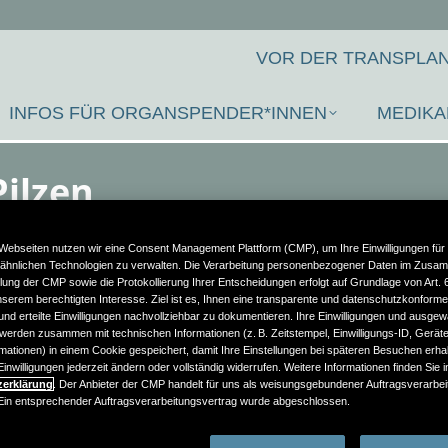
VOR DER TRANSPLAN
INFOS FÜR ORGANSPENDER*INNEN
MEDIKA
ilzen
Webseiten nutzen wir eine Consent Management Plattform (CMP), um Ihre Einwilligungen für
ähnlichen Technologien zu verwalten. Die Verarbeitung personenbezogener Daten im Zusa
llung der CMP sowie die Protokollierung Ihrer Entscheidungen erfolgt auf Grundlage von Art. 6 A
erem berechtigten Interesse. Ziel ist es, Ihnen eine transparente und datenschutzkonform
nd erteilte Einwilligungen nachvollziehbar zu dokumentieren. Ihre Einwilligungen und ausgew
werden zusammen mit technischen Informationen (z. B. Zeitstempel, Einwilligungs-ID, Gerät
mationen) in einem Cookie gespeichert, damit Ihre Einstellungen bei späteren Besuchen erhal
inwilligungen jederzeit ändern oder vollständig widerrufen. Weitere Informationen finden Sie 
zerklärung
. Der Anbieter der CMP handelt für uns als weisungsgebundener Auftragsverarbei
n entsprechender Auftragsverarbeitungsvertrag wurde abgeschlossen.