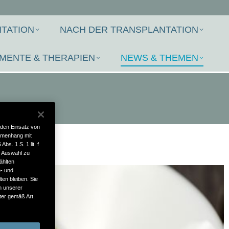
TATION
NACH DER TRANSPLANTATION
MENTE & THERAPIEN
NEWS & THEMEN
 den Einsatz von
mmenhang mit
bs. 1 S. 1 lit. f
e Auswahl zu
ählten
e- und
ten bleiben. Sie
in unserer
ter gemäß Art.