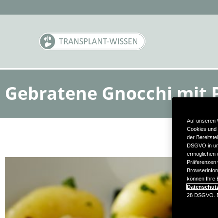
Gebratene Gnocchi mit P
Auf unseren 
Cookies und 
der Bereitste
DSGVO in uns
ermöglichen u
Präferenzen 
Browserinfor
können Ihre E
Datenschut
28 DSGVO. Ei