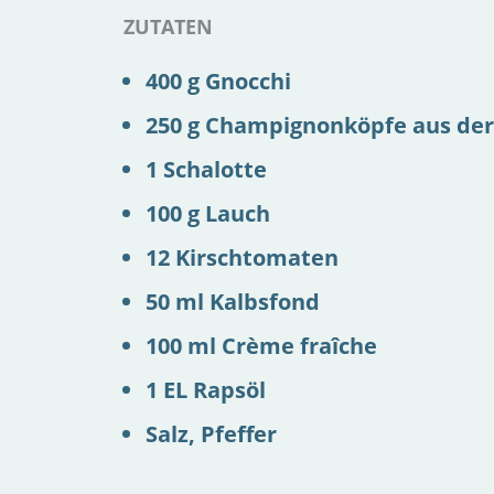
ZUTATEN
400 g Gnocchi
250 g Champignonköpfe aus der
1 Schalotte
100 g Lauch
12 Kirschtomaten
50 ml Kalbsfond
100 ml Crème fraîche
1 EL Rapsöl
Salz, Pfeffer