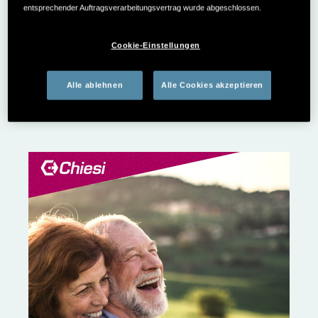
entsprechender Auftragsverarbeitungsvertrag wurde abgeschlossen.
Cookie-Einstellungen
'Wissenswertes rund um Ihre
Alle ablehnen
Alle Cookies akzeptieren
Nierentransplantation'