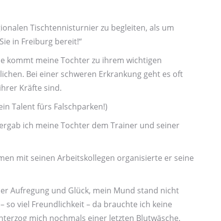
onalen Tischtennis­turnier zu begleiten, als um
e in Frei­burg bereit!“
Wie kommt meine Tochter zu ihrem wichtigen
ichen. Bei einer schweren Er­krankung geht es oft
hrer Kräfte sind.
in Talent fürs Falsch­parken!)
bergab ich meine Tochter dem Trainer und seiner
en mit seinen Arbeits­kollegen organisierte er seine
ller Aufregung und Glück, mein Mund stand nicht
so viel Freundlich­keit – da brauchte ich keine
unterzog mich nochmals einer letzten Blut­wäsche,