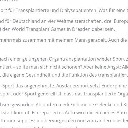
port für Trans­plantierte und Dialyse­patienten. Was für eine 
nd für Deutschland an vier Welt­meister­schaften, drei Europ
i den World Trans­plant Games in Dresden dabei sein.
ch mehrmals zusammen mit meinem Mann geradelt. Auch die
ach einer gelungenen Organ­trans­plantation wieder Sport zu
antiert – sollte man sich nicht schonen? Aber keine Angst: A
t die eigene Gesundheit und die Funktion des trans­plantiert
 Sport das angenehmste. Ausdauer­sport setzt Endorphine fr
port oder Sport generell ist, dass das trans­plantierte Orga
chsen geworden. Ab und zu merke ich meine Gelenke und Knoc
k­statt kommt. Ein repariertes Auto wird nie ein neues Auto 
e Immun­suppression hervor­gerufen und zum anderen leider 