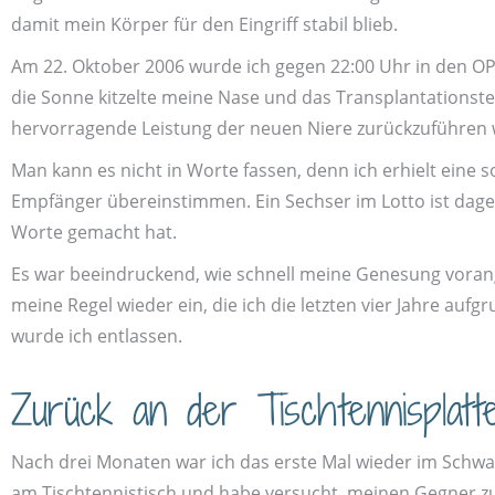
damit mein Körper für den Ein­griff stabil blieb.
Am 22. Oktober 2006 wurde ich gegen 22:00 Uhr in den OP
die Sonne kitzelte meine Nase und das Trans­plantations­t
hervorragende Leistung der neuen Niere zurück­zuführen 
Man kann es nicht in Worte fassen, denn ich erhielt eine
Empfänger überein­stimmen. Ein Sechser im Lotto ist dageg
Worte gemacht hat.
Es war beeindruckend, wie schnell meine Genesung vorang
meine Regel wieder ein, die ich die letzten vier Jahre au
wurde ich entlassen.
Zurück an der Tischtennisplatt
Nach drei Monaten war ich das erste Mal wieder im Schwar
am Tisch­tennistisch und habe versucht, meinen Gegner z