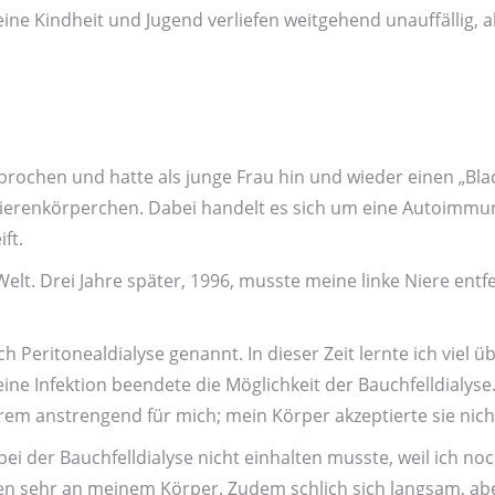
 Kind­heit und Jugend verliefen weit­gehend unauf­fällig, a
brochen und hatte als junge Frau hin und wieder einen „Bla
Nieren­körperchen. Dabei handelt es sich um eine Autoimmu
ft.
elt. Drei Jahre später, 1996, musste meine linke Niere entf
uch Peritonealdialyse genannt. In dieser Zeit lernte ich vie
 eine Infektion beendete die Möglichkeit der Bauchfell­dialy
rem anstrengend für mich; mein Körper akzeptierte sie nich
bei der Bauchfell­dialyse nicht einhalten musste, weil ich n
ten sehr an meinem Körper. Zudem schlich sich langsam, ab