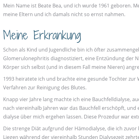
Mein Name ist Beate Bea, und ich wurde 1961 geboren. Meine
meine Eltern und ich damals nicht so ernst nahmen.
Meine Erkrankung
Schon als Kind und Jugend­liche bin ich öfter zusammen­ge
Glomerulo­nephritis diagnostiziert, eine Entzündung der 
Körper sich selbst (und in diesem Fall meine Nieren) angrei
1993 heiratete ich und brachte eine gesunde Tochter zur W
Verfahren zur Reinigung des Blutes.
Knapp vier Jahre lang machte ich eine Bauchfell­dialyse, a
nach vier­einhalb Jahren war das Bauch­fell erschöpft, und
dialyse über mich ergehen lassen. Diese Prozedur war ext
Die strenge Diät aufgrund der Hämodialyse, die ich zuvor 
Liegen während der vier­einhalb Stunden Dialysezeit zehr