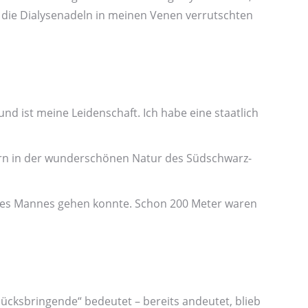
 die Dialyse­nadeln in meinen Venen verrutschten
nd ist meine Leiden­schaft. Ich habe eine staatlich
ern in der wunder­schönen Natur des Südschwarz­
eines Mannes gehen konnte. Schon 200 Meter waren
cks­bringende“ bedeutet – bereits andeutet, blieb