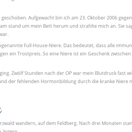
 geschoben. Aufgewacht bin ich am 23. Oktober 2006 gegen 
eam stand um mein Bett herum und strahlte mich an. Sie sagte
war.
 so­genannte Full-House-Niere. Das bedeutet, dass alle im
en ein Trost­preis. So eine Niere ist ein Geschenk zwischen
ing. Zwölf Stunden nach der OP war mein Blut­druck fast w
fgrund der fehlenden Hormon­bildung durch die kranke Niere
e
z­wald wandern, auf dem Feld­berg. Nach drei Monaten stand
u ärgern.