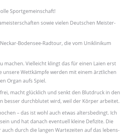
tolle Sport­gemeinschaft!
a­meister­schaften sowie vielen Deutschen Meister­­
 Neckar-Bodensee-Radtour, die vom Uniklinikum
 machen. Vielleicht klingt das für einen Laien erst
lle unsere Wett­kämpfe werden mit einem ärztlichen
en Organ aufs Spiel.
ei, macht glücklich und senkt den Blut­druck in den
n besser durchblutet wird, weil der Körper arbeitet.
hen – das ist wohl auch etwas alters­bedingt. Ich
sein und hat danach eventuell kleine Defizite. Die
auch durch die langen Warte­zeiten auf das lebens­