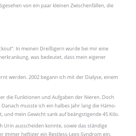
bgesehen von ein paar kleinen Zwischen­fällen, die
ckout“. In meinen Dreißigern wurde bei mir eine
n­erkrankung, was bedeutet, dass mein eigener
ernt werden. 2002 begann ich mit der Dialyse, einem
l über die Funktionen und Aufgaben der Nieren. Doch
se. Danach musste ich ein halbes Jahr lang die Hämo­
t, und mein Gewicht sank auf beängstigende 45 Kilo.
och Urin ausscheiden konnte, sowie das ständige
er immer heftiger ein Restless-Legs-Syndrom ein,