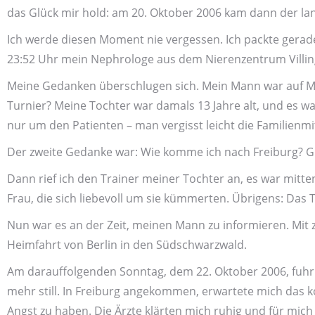
das Glück mir hold: am 20. Oktober 2006 kam dann der lang
Ich werde diesen Moment nie vergessen. Ich packte gerade 
23:52 Uhr mein Nephrologe aus dem Nieren­zentrum Villingen
Meine Gedanken über­schlugen sich. Mein Mann war auf M
Turnier? Meine Tochter war damals 13 Jahre alt, und es wa
nur um den Patienten – man vergisst leicht die Familien­mi
Der zweite Gedanke war: Wie komme ich nach Frei­burg? Gibt 
Dann rief ich den Trainer meiner Tochter an, es war mit
Frau, die sich liebe­voll um sie kümmerten. Übrigens: Das Tur
Nun war es an der Zeit, meinen Mann zu infor­mieren. Mit 
Heimfahrt von Berlin in den Südschwarz­wald.
Am darauf­folgenden Sonntag, dem 22. Oktober 2006, fuhr
mehr still. In Freiburg angekommen, erwartete mich das kom
Angst zu haben. Die Ärzte klärten mich ruhig und für mich 