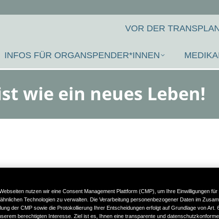
VOR DER TRANSPLAN
INFOS FÜR ORGANSPENDER*INNEN
MEDIKA
ist wie ein neues Leben!
Webseiten nutzen wir eine Consent Management Plattform (CMP), um Ihre Einwilligungen für
ähnlichen Technologien zu verwalten. Die Verarbeitung personenbezogener Daten im Zusa
llung der CMP sowie die Protokollierung Ihrer Entscheidungen erfolgt auf Grundlage von Art. 6 A
erem berechtigten Interesse. Ziel ist es, Ihnen eine transparente und datenschutzkonform