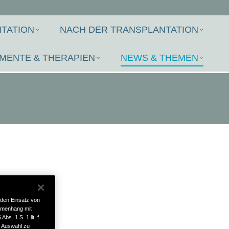
TATION
NACH DER TRANSPLANTATION
MENTE & THERAPIEN
NEWS & THEMEN
 den Einsatz von
mmenhang mit
bs. 1 S. 1 lit. f
e Auswahl zu