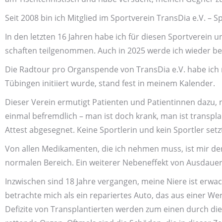
Seit 2008 bin ich Mitglied im Sport­verein TransDia e.V. – S
In den letzten 16 Jahren habe ich für diesen Sport­verein u
schaften teil­genommen. Auch in 2025 werde ich wieder be
Die Rad­tour pro Organs­pende von TransDia e.V. habe i
Tübingen initiiert wurde, stand fest in meinem Kalender.
Dieser Verein ermutigt Patienten und Patient­innen dazu, n
einmal befremdlich – man ist doch krank, man ist trans­pl
Attest abgesegnet. Keine Sportlerin und kein Sportler setz
Von allen Medikamenten, die ich nehmen muss, ist mir der
normalen Bereich. Ein weiterer Neben­effekt von Ausdauer­s
Inzwischen sind 18 Jahre vergangen, meine Niere ist erwa
betrachte mich als ein repariertes Auto, das aus einer Wer
Defizite von Trans­plantierten werden zum einen durch di