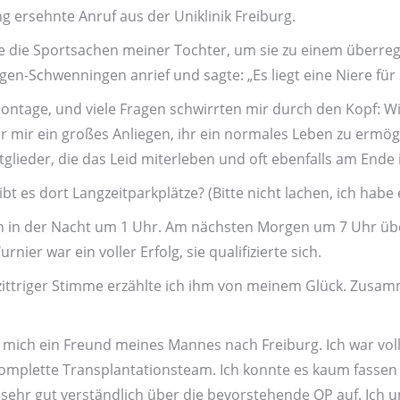
 ersehnte Anruf aus der Uni­klinik Freiburg.
die Sport­sachen meiner Tochter, um sie zu einem über­regi
-Schwenningen anrief und sagte: „Es liegt eine Niere für Si
ontage, und viele Fragen schwirrten mir durch den Kopf: 
r mir ein großes Anliegen, ihr ein normales Leben zu ermögl
tglieder, die das Leid miterleben und oft ebenfalls am Ende i
es dort Langzeit­park­plätze? (Bitte nicht lachen, ich habe e
ten in der Nacht um 1 Uhr. Am nächsten Morgen um 7 Uhr ü
nier war ein voller Erfolg, sie qualifizierte sich.
zittriger Stimme erzählte ich ihm von meinem Glück. Zusamm
 mich ein Freund meines Mannes nach Frei­burg. Ich war vo
plette Trans­plantations­team. Ich konnte es kaum fassen – 
sehr gut verständ­lich über die bevor­stehende OP auf. Ich 