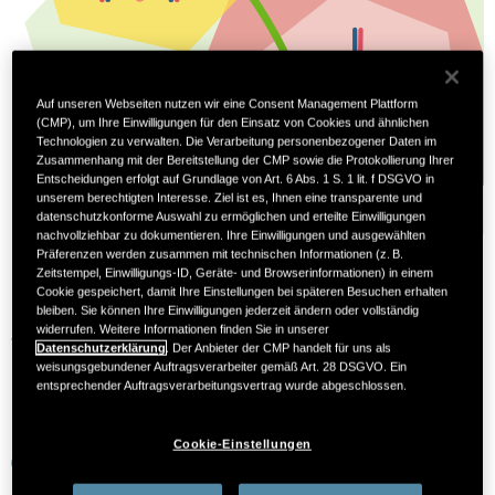
Auf unseren Webseiten nutzen wir eine Consent Management Plattform
(CMP), um Ihre Einwilligungen für den Einsatz von Cookies und ähnlichen
Technologien zu verwalten. Die Verarbeitung personenbezogener Daten im
Zusammenhang mit der Bereitstellung der CMP sowie die Protokollierung Ihrer
Entscheidungen erfolgt auf Grundlage von Art. 6 Abs. 1 S. 1 lit. f DSGVO in
unserem berechtigten Interesse. Ziel ist es, Ihnen eine transparente und
datenschutzkonforme Auswahl zu ermöglichen und erteilte Einwilligungen
nachvollziehbar zu dokumentieren. Ihre Einwilligungen und ausgewählten
Präferenzen werden zusammen mit technischen Informationen (z. B.
Zeitstempel, Einwilligungs-ID, Geräte- und Browserinformationen) in einem
Cookie gespeichert, damit Ihre Einstellungen bei späteren Besuchen erhalten
bleiben. Sie können Ihre Einwilligungen jederzeit ändern oder vollständig
widerrufen. Weitere Informationen finden Sie in unserer
Transplantation
Datenschutzerklärung
. Der Anbieter der CMP handelt für uns als
weisungsgebundener Auftragsverarbeiter gemäß Art. 28 DSGVO. Ein
entsprechender Auftragsverarbeitungsvertrag wurde abgeschlossen.
Grund für
Cookie-Einstellungen