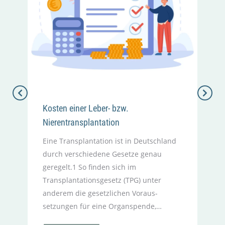
e
e
g
Kosten einer Leber- bzw.
O
Nierentransplantation
i
Eine Transplantation ist in Deutschland
W
durch verschiedene Gesetze genau
n
geregelt.1 So finden sich im
W
Transplantations­gesetz (TPG) unter
a
anderem die gesetzlichen Voraus­
T
setzungen für eine Organ­spende,…
L
e