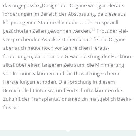
das angepasste „Design“ der Organe weniger Heraus­
forderungen im Bereich der Ab­stossung, da diese aus
körper­eigenen Stamm­zellen oder anderen speziell
11
gezüchteten Zellen gewonnen werden.
Trotz der viel­
versprechenden Aspekte stehen bio­artifizielle Organe
aber auch heute noch vor zahl­reichen Heraus­
forderungen, darunter die Gewähr­leistung der Funktion­
alität über einen längeren Zei­traum, die Mini­mierung
von Immun­reaktionen und die Umsetzung sicherer
Herstellungs­methoden. Die Forschung in diesem
Bereich bleibt intensiv, und Fort­schritte könnten die
Zukunft der Transplantations­medizin maß­geblich beein­
flussen.