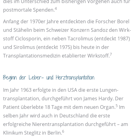
dies im Unter­schied zum bis­herigen Vorgehen auch für
4
post­mortale Spenden.
Anfang der 1970er Jahre entdeckten die Forscher Borel
und Stähelin beim Schweizer Konzern Sandoz den Wirk­
stoff Ciclosporin, ein neben Tacrolimus (entdeckt 1987)
und Sirolimus (entdeckt 1975) bis heute in der
7
Transplantations­medizin etablierter Wirk­stoff.
Beginn der Leber- und Herztransplantation
Im Jahr 1963 erfolgte in den USA die erste Lungen­
transplantation, durchgeführt von James Hardy. Der
5
Patient überlebte 18 Tage mit dem neuen Organ.
Im
selben Jahr wird auch in Deutschland die erste
erfolgreiche Nieren­transplantation durchgeführt – am
6
Klinikum Steglitz in Berlin.