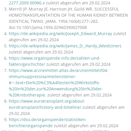
2277.2009.00986.x
zuletzt abgerufen am 29.02.2024
Merrill JP, Murray JE, Harrison JH, Guild WR. SUCCESSFUL
HOMOTRANSPLANTATION OF THE HUMAN KIDNEY BETWEEN
IDENTICAL TWINS. JAMA. 1956;160(4):277–282.
doi:10.1001/jama.1956.02960390027008
https://de.wikipedia.org/wiki/Joseph_Edward­_Murray
zuletzt
abgerufen am 29.02.2024
https://de.wikipedia.org/wiki/James_D._Hardy­_(Mediziner)
zuletzt abgerufen am 29.02.2024
https://www.organspende-info.de/zahlen-und-
fakten/geschichte/
zuletzt abgerufen am 29.02.2024
https://www.arzneimittel-atlas.de/arzneimittel/l04-
immunsuppressiva/meilensteine/­
#:~:text=Die%20%C3%A4ltesten%20Wirkstoffe­
%20in%20der,zur%20Anwendung%20in%20der­
%20Krebstherapie.
zuletzt abgerufen am 29.02.2024
https://www.eurotransplant.org/about-
eurotransplant/history-and-timeline/
zuletzt abgerufen am
29.02.2024
https://dso.de/organspende/statistiken-
berichte/organspende
zuletzt abgerufen am 29.02.2024