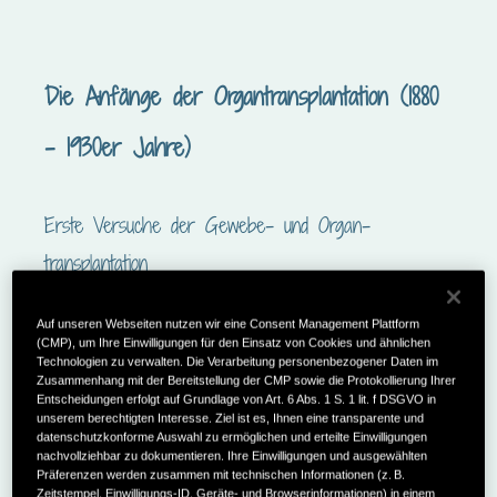
Die Anfänge der Organ­transplantation (1880
– 1930er Jahre)
Erste Versuche der Gewebe- und Organ­
transplantation
Die Anfänge der Transplantation reichen bis ins
Auf unseren Webseiten nutzen wir eine Consent Management Plattform
19. Jahr­hundert zurück. Einige frühe
(CMP), um Ihre Einwilligungen für den Einsatz von Cookies und ähnlichen
Technologien zu verwalten. Die Verarbeitung personenbezogener Daten im
Experimente, insbesondere im Bereich der
Zusammenhang mit der Bereitstellung der CMP sowie die Protokollierung Ihrer
Gewebe­transplantation, wurden durchgeführt,
Entscheidungen erfolgt auf Grundlage von Art. 6 Abs. 1 S. 1 lit. f DSGVO in
unserem berechtigten Interesse. Ziel ist es, Ihnen eine transparente und
doch die Ergebnisse waren begrenzt und die
datenschutzkonforme Auswahl zu ermöglichen und erteilte Einwilligungen
nachvollziehbar zu dokumentieren. Ihre Einwilligungen und ausgewählten
Überlebens­raten gering: Theodor Kocher, ein
Präferenzen werden zusammen mit technischen Informationen (z. B.
Schweizer Chirurg, verpflanzte 1883 erstmals
Zeitstempel, Einwilligungs-ID, Geräte- und Browserinformationen) in einem