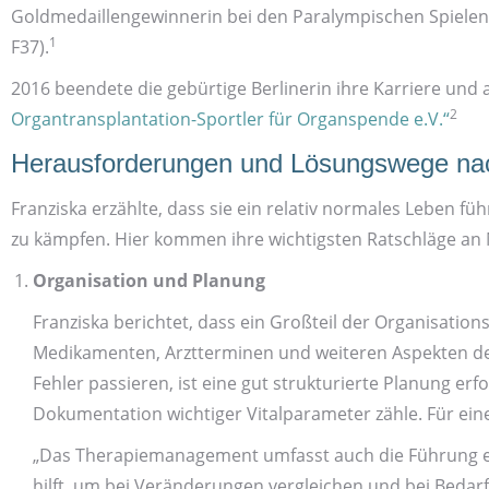
Goldmedaillen­gewinnerin bei den Paralympischen Spielen 20
1
F37).
2016 beendete die gebürtige Berlinerin ihre Karriere und 
2
Organ­transplantation-Sportler für Organs­pende e.V.“
Heraus­forderungen und Lösungs­wege na
Franziska erzählte, dass sie ein relativ normales Leben f
zu kämpfen. Hier kommen ihre wichtigsten Rat­schläge an
Organisation und Planung
Franziska berichtet, dass ein Großteil der Organisation
Medikamenten, Arzt­terminen und weiteren Aspekten der
Fehler passieren, ist eine gut strukturierte Planung er
Dokumentation wichtiger Vital­parameter zähle. Für eine
„Das Therapie­management umfasst auch die Führung ei
hilft, um bei Veränderungen vergleichen und bei Bedarf