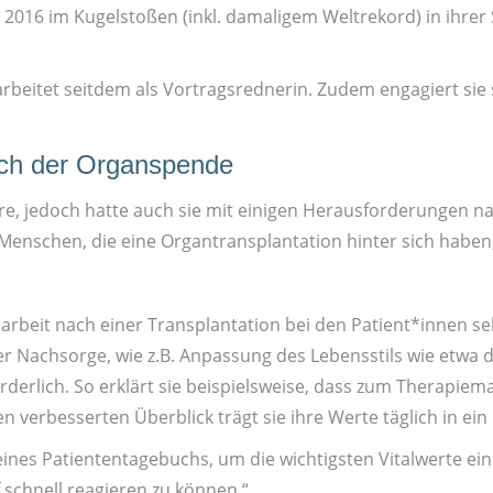
16 im Kugel­stoßen (inkl. damaligem Welt­rekord) in ihrer St
arbeitet seitdem als Vortrags­rednerin. Zudem engagiert sie
ch der Organ­spende
ühre, jedoch hatte auch sie mit einigen Heraus­forderungen
 Menschen, die eine Organ­transplantation hinter sich habe
s­arbeit nach einer Transplantation bei den Patient*innen se
 Nachsorge, wie z.B. Anpassung des Lebens­stils wie etwa 
forderlich. So erklärt sie beispielsweise, dass zum Therapi
n verbesserten Überblick trägt sie ihre Werte täglich in ein
nes Patienten­tagebuchs, um die wichtigsten Vitalwerte ei
 schnell reagieren zu können.“