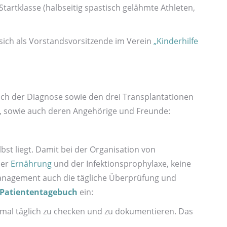
art­klasse (halb­seitig spastisch gelähmte Athleten,
 sich als Vorstands­vorsitzende im Verein
„Kinderhilfe
 nach der Diagnose sowie den drei Transplantationen
n, sowie auch deren Angehörige und Freunde:
lbst liegt. Damit bei der Organisation von
der
Ernährung
und der Infektions­prophylaxe, keine
e­management auch die tägliche Über­prüfung und
Patienten­tagebuch
ein:
nmal täglich zu checken und zu dokumentieren. Das