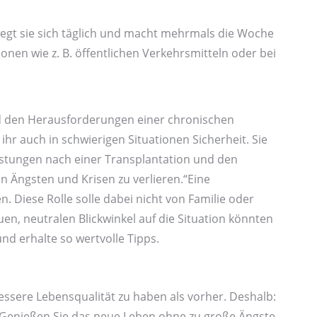
gt sie sich täglich und macht mehrmals die Woche
ionen wie z. B. öffentlichen Verkehrs­mitteln oder bei
nd den Heraus­forderungen einer chronischen
hr auch in schwierigen Situationen Sicherheit. Sie
lastungen nach einer Transplantation und den
n Ängsten und Krisen zu verlieren.“Eine
. Diese Rolle solle dabei nicht von Familie oder
, neutralen Blick­winkel auf die Situation könnten
d erhalte so wertvolle Tipps.
sere Lebens­qualität zu haben als vorher. Deshalb:
t. Genießen Sie das neue Leben ohne zu große Ängste.