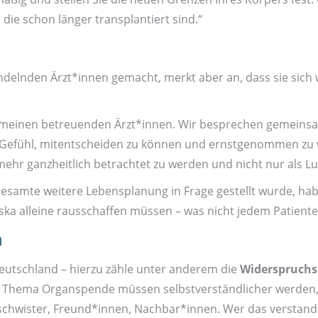
die schon länger transplantiert sind.“
ndelnden Ärzt*innen gemacht, merkt aber an, dass sie sich
 meinen betreuenden Ärzt*innen. Wir besprechen gemeinsam
Gefühl, mit­entscheiden zu können und ernst­genommen zu w
 mehr ganzheitlich betrachtet zu werden und nicht nur als L
 gesamte weitere Lebens­planung in Frage gestellt wurde, ha
ska alleine raus­schaffen müssen – was nicht jedem Patiente
n
Deutschland – hierzu zähle unter anderem die
Widerspruchs
 Thema Organ­spende müssen selbst­verständlicher werden,
eschwister, Freund*innen, Nachbar*innen. Wer das verstande