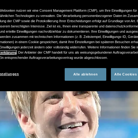
Webseiten nutzen wir eine Consent Management Plattform (CMP), um Ihre Einwilligungen für
ähnlichen Technologien zu verwalten. Die Verarbeitung personenbezogener Daten im Zusa
llung der CMP sowie die Protokollierung Ihrer Entscheidungen erfolgt auf Grundlage von Art. 6 A
erem berechtigten Interesse. Ziel ist es, Ihnen eine transparente und datenschutzkonform
nd erteilte Einwilligungen nachvollziehbar zu dokumentieren. Ihre Einwilligungen und ausgew
werden zusammen mit technischen Informationen (z. B. Zeitstempel, Einwilligungs-ID, Gerät
mationen) in einem Cookie gespeichert, damit Ihre Einstellungen bei späteren Besuchen erhal
inwilligungen jederzeit ändern oder vollständig widerrufen. Weitere Informationen finden Sie 
zerklärung
. Der Anbieter der CMP handelt für uns als weisungsgebundener Auftragsverarbei
n entsprechender Auftragsverarbeitungsvertrag wurde abgeschlossen.
stellungen
Alle ablehnen
Alle Cookies