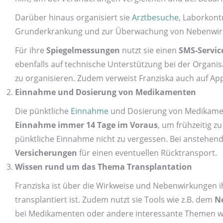
Darüber hinaus organisiert sie
Arztbesuche
, Labor­kon
Grund­erkrankung und zur Überwachung von Neben­wirk
Für ihre
Spiegel­messungen
nutzt sie einen
SMS-Servic
ebenfalls auf technische Unter­stützung bei der Orga
zu organisieren. Zudem verweist Franziska auch auf A
Einnahme und Dosierung von Medikamenten
Die pünktliche
Einnahme
und Dosierung von Medikame
Einnahme immer 14 Tage im Voraus
, um frühzeitig 
pünktliche Einnahme nicht zu vergessen. Bei anstehen
Versicherungen
für einen eventuellen Rück­transport.
Wissen rund um das Thema Transplantation
Franziska ist über die Wirk­weise und Neben­wirkungen
transplantiert ist. Zudem nutzt sie Tools wie z.B. dem
Ne
bei Medikamenten oder andere interessante Themen wi