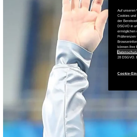
Auf unseren 
Cookies und 
der Bereitste
DSGVO in uns
ermöglichen u
Präferenzen 
Browserinfor
können Ihre E
Datenschut
28 DSGVO. Ei
Cookie-Ein