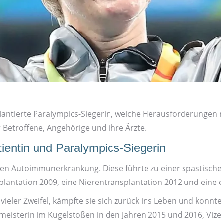
splantierte Paralympics-Siegerin, welche Heraus­forderunge
r Betroffene, Angehörige und ihre Ärzte.
tientin und Paralympics-Siegerin
chen Autoimmun­erkrankung. Diese führte zu einer spastisch
plantation 2009, eine Nieren­transplantation 2012 und eine 
ieler Zweifel, kämpfte sie sich zurück ins Leben und konnte
t­meisterin im Kugel­stoßen in den Jahren 2015 und 2016, Vize