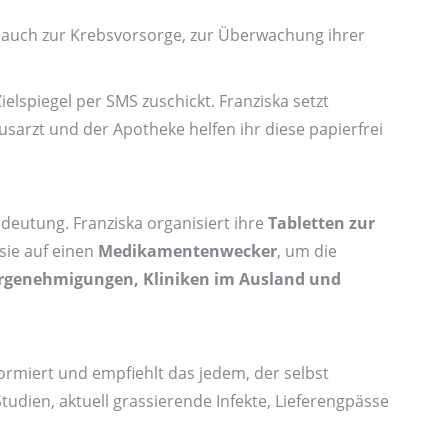
 auch zur Krebs­vorsorge, zur Überwachung ihrer
Zielspiegel per SMS zuschickt. Franziska setzt
arzt und der Apotheke helfen ihr diese papier­frei
edeutung. Franziska organisiert ihre
Tabletten zur
sie auf einen
Medikamenten­wecker
, um die
r­genehmigungen, Kliniken im Ausland und
ormiert und empfiehlt das jedem, der selbst
tudien, aktuell grassierende Infekte, Liefereng­pässe