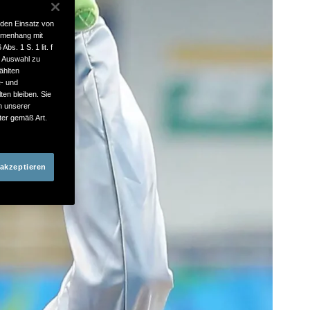
 den Einsatz von
mmenhang mit
bs. 1 S. 1 lit. f
e Auswahl zu
ählten
e- und
ten bleiben. Sie
in unserer
ter gemäß Art.
 akzeptieren