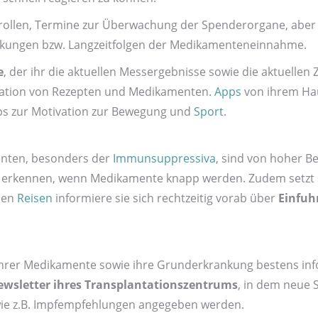
trollen, Termine zur Überwachung der Spender­organe, aber
ungen bzw. Langzeit­folgen der Medikamenten­einnahme.
e
, der ihr die aktuellen Mess­ergebnisse sowie die aktuellen 
nisation von Rezepten und Medikamenten.
Apps
von ihrem Haus
pps zur Motivation zur Bewegung und
Sport
.
nten, besonders der
Immunsuppressiva
, sind von hoher B
zu erkennen, wenn Medikamente knapp werden. Zudem setzt 
den
Reisen
informiere sie sich recht­zeitig vorab über
Einfuh
 ihrer Medikamente sowie ihre Grund­erkrankung bestens inf
ws­letter ihres Transplantationszentrums
, in dem neue S
e z.B. Impf­empfehlungen angegeben werden.