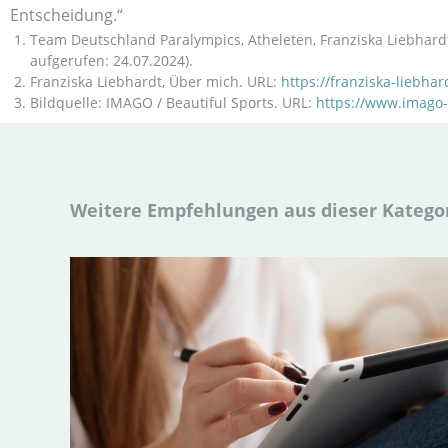
Entscheidung.“
Team Deutschland Paralympics, Atheleten, Franziska Liebhard
aufgerufen: 24.07.2024).
Franziska Liebhardt, Über mich. URL:
https://franziska-lieb
Bildquelle: IMAGO / Beautiful Sports. URL:
https://www.imago
Weitere Empfehlungen aus dieser Katego