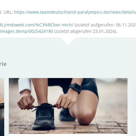
t. URL:
https://www.teamdeutschland-paralympics.de/news/details/f
hardt.jimdoweb.com/%C3%BCber-mich/
(zuletzt aufgerufen: 06.11.202
-images.de/sp/0025424180
(zuletzt abgerufen 23.01.2024).
rie