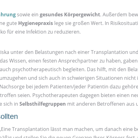
ährung
sowie ein
gesundes Körper­gewicht
. Außerdem bewe
ine gute
Hygiene­praxis
lege sie großen Wert. In Risiko­situat
iko für eine Infektion zu reduzieren.
anziska unter den Belastungen nach einer Transplantation u
das Wissen, einen festen Ansprech­partner zu haben, gaben i
auch psycho­therapeutisch begleiten. Das hilft, mit den Be
mzugehen und sich auch in schwierigen Situationen nicht i
 Nachsorge bei jedem Patienten/jeder Patientin dazu gehören
offen seien. Psycho­therapeuten dagegen bieten einen neuen
e sich in
Selbst­hilfe­gruppen
mit anderen Betroffenen aus un
ollten
Eine Transplantation lässt man machen, um danach eine bes
­mäßig und stellen Sie die neuen Grenzen Ihres Körpers fes