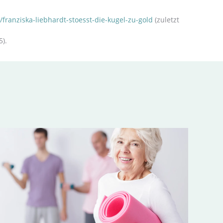
ranziska-liebhardt-stoesst-die-kugel-zu-gold
(zuletzt
5).