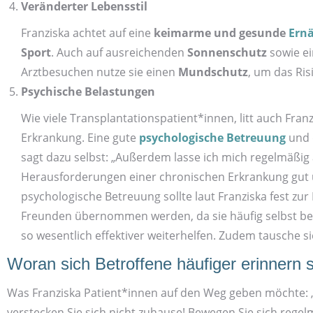
Veränderter Lebens­stil
Franziska achtet auf eine
keim­arme und gesunde
Ern
Sport
. Auch auf ausreichenden
Sonnen­schutz
sowie e
Arzt­besuchen nutze sie einen
Mund­schutz
, um das Ris
Psychische Belastungen
Wie viele Transplantations­patient*innen, litt auch Fr
Erkrankung. Eine gute
psychologische Betreuung
und 
sagt dazu selbst: „Außerdem lasse ich mich regelmäßig 
Heraus­forderungen einer chronischen Erkrankung gut u
psychologische Betreuung sollte laut Franziska fest zur
Freunden übernommen werden, da sie häufig selbst betr
so wesentlich effektiver weiterhelfen. Zudem tausche si
Woran sich Betroffene häufiger erinnern s
Was Franziska Patient*innen auf den Weg geben möchte: „
verstecken Sie sich nicht zuhause! Bewegen Sie sich regel