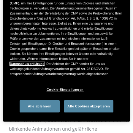
(CMP), um Ihre Einwilligungen für den Einsatz von Cookies und ähnlichen
AccessiWay bereitgestellt und unterstützt uns dabei,
Technologien zu verwalten. Die Verarbeitung personenbezogener Daten im
Zusammenhang mit der Bereitstellung der CMP sowie die Protokollierung Ihrer
unsere Website für alle Menschen zugänglicher zu
Entscheidungen erfolgt auf Grundlage von Art. 6 Abs. 1 S. 1 lit. f DSGVO in
gestalten – insbesondere für Personen mit
unserem berechtigten Interesse. Ziel ist es, Ihnen eine transparente und
datenschutzkonforme Auswahl zu ermöglichen und erteilte Einwilligungen
unterschiedlichen Bedürfnissen, etwa im Bereich Sehen,
nachvollziehbar zu dokumentieren. Ihre Einwilligungen und ausgewählten
Kognition, Motorik oder bei neurologischen
Präferenzen werden zusammen mit technischen Informationen (z. B.
Zeitstempel, Einwilligungs-ID, Geräte- und Browserinformationen) in einem
Herausforderungen wie Epilepsie. Chiesi Deutschland
Cookie gespeichert, damit Ihre Einstellungen bei späteren Besuchen erhalten
bleiben. Sie können Ihre Einwilligungen jederzeit ändern oder vollständig
und die Chiesi Gruppe stehen voll und ganz hinter der
widerrufen. Weitere Informationen finden Sie in unserer
Mission von AccessiWay, das Internet zu einem
Datenschutzerklärung
. Der Anbieter der CMP handelt für uns als
weisungsgebundener Auftragsverarbeiter gemäß Art. 28 DSGVO. Ein
inklusiven Raum für alle Menschen zu machen.
entsprechender Auftragsverarbeitungsvertrag wurde abgeschlossen.
Unterstützende Bedienungshilfen auf der Website
Cookie-Einstellungen
www.transplant-wissen.de
Anfallsicheres Profil für Epileptiker
: Dieses Profil
Alle ablehnen
Alle Cookies akzeptieren
ermöglicht es Menschen mit Epilepsie, die Website
sicher zu nutzen, indem das Risiko von Anfällen durch
blinkende Animationen und gefährliche