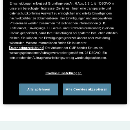
geschützt ist.
Entscheidungen erfolgt auf Grundlage von Art. 6 Abs. 1 S. 1 lit. f DSGVO in
unserem berechtigten Interesse. Ziel ist es, Ihnen eine transparente und
datenschutzkonforme Auswahl zu ermöglichen und erteilte Einwilligungen
Auf den nächsten Seiten finden Sie wichtige
nachvollziehbar zu dokumentieren. Ihre Einwilligungen und ausgewählten
Präferenzen werden zusammen mit technischen Informationen (z. B.
Informationen rund um das Thema Operation bei einer
Zeitstempel, Einwilligungs-ID, Geräte- und Browserinformationen) in einem
Cookie gespeichert, damit Ihre Einstellungen bei späteren Besuchen erhalten
Nieren­transplantation sowie zum Immun­system und zur
bleiben. Sie können Ihre Einwilligungen jederzeit ändern oder vollständig
immun­suppressiven Therapie.
widerrufen. Weitere Informationen finden Sie in unserer
Datenschutzerklärung
. Der Anbieter der CMP handelt für uns als
weisungsgebundener Auftragsverarbeiter gemäß Art. 28 DSGVO. Ein
entsprechender Auftragsverarbeitungsvertrag wurde abgeschlossen.
Direkt zu den Themen
Cookie-Einstellungen
Alle ablehnen
Alle Cookies akzeptieren
Ablauf einer Nierentransplantation
Immunsystem und immunsuppressive Therapie