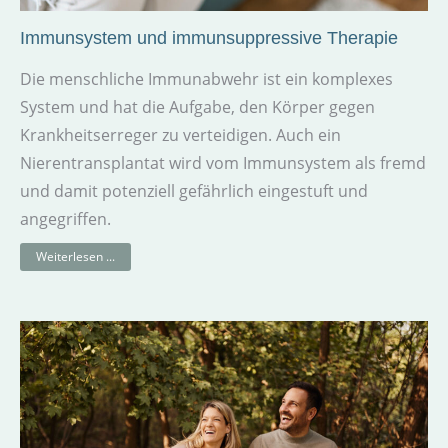
Immunsystem und immunsuppressive Therapie
Die menschliche Immunabwehr ist ein komplexes
System und hat die Aufgabe, den Körper gegen
Krankheitserreger zu verteidigen. Auch ein
Nierentransplantat wird vom Immunsystem als fremd
und damit potenziell gefährlich eingestuft und
angegriffen.
Weiterlesen ...