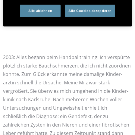
Alle ablehnen
Alle Cookies akzeptieren
2003: Alles begann beim Handball­training: ich verspürte
plötzlich starke Bauch­schmerzen, die ich nicht zuordnen
konnte. Zum Glück erkannte meine damalige Kinder­
ärztin schnell die Ursache: Meine Milz war stark
vergrößert. Sie überwies mich umgehend in die Kinder­
klinik nach Karls­ruhe. Nach mehreren Wochen voller
Unter­suchungen und Ungewissheit erhielt ich
schließlich die Diagnose: ein Gen­defekt, der zu
zahlreichen Zysten in den Nieren und einer fibrotischen
Leber geführt hatte. Zu diesem Zeit­punkt stand dann