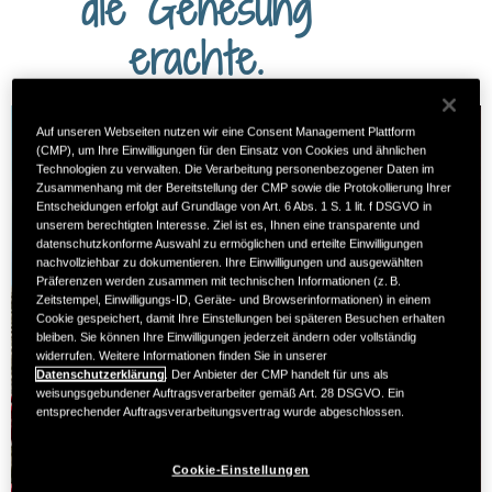
die Genesung
erachte.
Auf unseren Webseiten nutzen wir eine Consent Management Plattform
(CMP), um Ihre Einwilligungen für den Einsatz von Cookies und ähnlichen
Technologien zu verwalten. Die Verarbeitung personenbezogener Daten im
Zusammenhang mit der Bereitstellung der CMP sowie die Protokollierung Ihrer
Entscheidungen erfolgt auf Grundlage von Art. 6 Abs. 1 S. 1 lit. f DSGVO in
unserem berechtigten Interesse. Ziel ist es, Ihnen eine transparente und
datenschutzkonforme Auswahl zu ermöglichen und erteilte Einwilligungen
nachvollziehbar zu dokumentieren. Ihre Einwilligungen und ausgewählten
Präferenzen werden zusammen mit technischen Informationen (z. B.
Zeitstempel, Einwilligungs-ID, Geräte- und Browserinformationen) in einem
Cookie gespeichert, damit Ihre Einstellungen bei späteren Besuchen erhalten
bleiben. Sie können Ihre Einwilligungen jederzeit ändern oder vollständig
widerrufen. Weitere Informationen finden Sie in unserer
Datenschutzerklärung
. Der Anbieter der CMP handelt für uns als
weisungsgebundener Auftragsverarbeiter gemäß Art. 28 DSGVO. Ein
entsprechender Auftragsverarbeitungsvertrag wurde abgeschlossen.
Cookie-Einstellungen