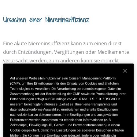
Ursachen einer Nieren­insuffizienz
Eine akute Nieren­insuffizienz kann zum einen direkt
durch Entzündungen, Vergiftungen oder Medikamente
verursacht werden, zum anderen kann sie indirekt
infolge einer körperlichen Notfall­situation auftreten. So
wird beispielsweise bei hohem Blut­verlust oder akutem
Auf unseren Webseiten nutzen wir eine Consent Management Plattform
(CMP), um Ihre Einwilligungen für den Einsatz von Cookies und ähnlichen
Herz­versagen die Durch­blutung der Nieren mitunter
Technologien zu verwalten. Die Verarbeitung personenbezogener Daten im
stark verringert, was dazu führen kann, dass die Nieren
Zusammenhang mit der Bereitstellung der CMP sowie die Protokollierung Ihrer
Entscheidungen erfolgt auf Grundlage von Art. 6 Abs. 1 S. 1 lit. f DSGVO in
nicht mehr richtig arbeiten. Zwar nehmen die Nieren die
unserem berechtigten Interesse. Ziel ist es, Ihnen eine transparente und
datenschutzkonforme Auswahl zu ermöglichen und erteilte Einwilligungen
Funktion nach der Stabilisierung des Blut­drucks häufig
nachvollziehbar zu dokumentieren. Ihre Einwilligungen und ausgewählten
wieder auf, dauerhafte Schädigungen des Organs sind
Präferenzen werden zusammen mit technischen Informationen (z. B.
Zeitstempel, Einwilligungs-ID, Geräte- und Browserinformationen) in einem
1
jedoch möglich.
Cookie gespeichert, damit Ihre Einstellungen bei späteren Besuchen erhalten
bleiben. Sie können Ihre Einwilligungen jederzeit ändern oder vollständig