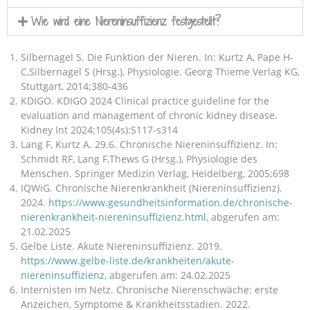
Wie wird eine Nieren­insuffizienz festgestellt?
Silbernagel S. Die Funktion der Nieren. In: Kurtz A, Pape H-
C,Silbernagel S (Hrsg.), Physiologie. Georg Thieme Verlag KG,
Stuttgart, 2014;380-436
KDIGO. KDIGO 2024 Clinical practice guideline for the
evaluation and management of chronic kidney disease.
Kidney Int 2024;105(4s):S117-s314
Lang F, Kurtz A. 29.6. Chronische Niereninsuffizienz. In:
Schmidt RF, Lang F,Thews G (Hrsg.), Physiologie des
Menschen. Springer Medizin Verlag, Heidelberg, 2005;698
IQWiG. Chronische Nierenkrankheit (Niereninsuffizienz).
2024.
https://www.gesundheitsinformation.de/chronische-
nierenkrankheit-niereninsuffizienz.html
, abgerufen am:
21.02.2025
Gelbe Liste. Akute Niereninsuffizienz. 2019.
https://www.gelbe-liste.de/krankheiten/akute-
niereninsuffizienz
, abgerufen am: 24.02.2025
Internisten im Netz. Chronische Nierenschwäche: erste
Anzeichen, Symptome & Krankheitsstadien. 2022.