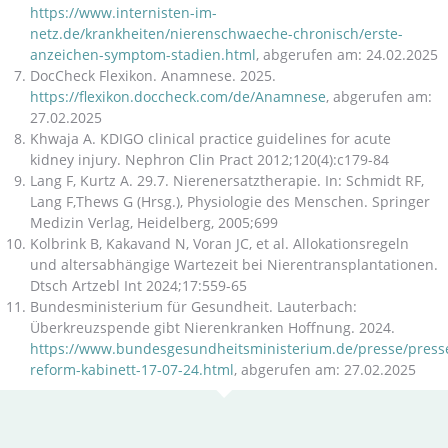
https://www.internisten-im-
netz.de/krankheiten/nierenschwaeche-chronisch/erste-
anzeichen-symptom-stadien.html
, abgerufen am: 24.02.2025
DocCheck Flexikon. Anamnese. 2025.
https://flexikon.doccheck.com/de/Anamnese
, abgerufen am:
27.02.2025
Khwaja A. KDIGO clinical practice guidelines for acute
kidney injury. Nephron Clin Pract 2012;120(4):c179-84
Lang F, Kurtz A. 29.7. Nierenersatztherapie. In: Schmidt RF,
Lang F,Thews G (Hrsg.), Physiologie des Menschen. Springer
Medizin Verlag, Heidelberg, 2005;699
Kolbrink B, Kakavand N, Voran JC, et al. Allokationsregeln
und altersabhängige Wartezeit bei Nierentransplantationen.
Dtsch Artzebl Int 2024;17:559-65
Bundesministerium für Gesundheit. Lauterbach:
Überkreuzspende gibt Nierenkranken Hoffnung. 2024.
https://www.bundesgesundheitsministerium.de/presse/press
reform-kabinett-17-07-24.html
, abgerufen am: 27.02.2025