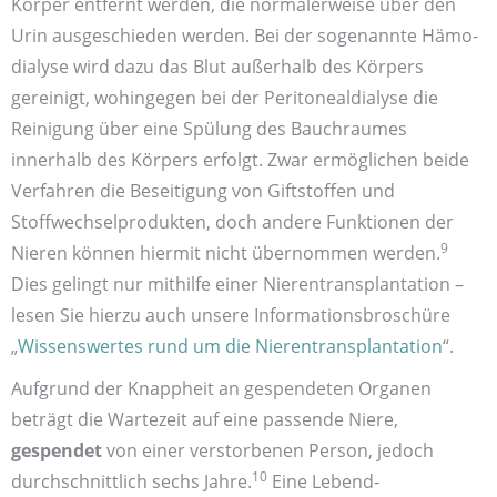
Körper entfernt werden, die normalerweise über den
Urin ausgeschieden werden. Bei der sogenannte Hämo­
dialyse wird dazu das Blut außerhalb des Körpers
gereinigt, wohingegen bei der Peritoneal­dialyse die
Reinigung über eine Spülung des Bauch­raumes
innerhalb des Körpers erfolgt. Zwar ermöglichen beide
Verfahren die Beseitigung von Gift­stoffen und
Stoffwechsel­produkten, doch andere Funktionen der
9
Nieren können hiermit nicht übernommen werden.
Dies gelingt nur mithilfe einer Nieren­transplantation –
lesen Sie hierzu auch unsere Informations­broschüre
„
Wissenswertes rund um die Nierentransplantation
“.
Aufgrund der Knappheit an gespendeten Organen
beträgt die Warte­zeit auf eine passende Niere,
gespendet
von einer verstorbenen Person, jedoch
10
durchschnittlich sechs Jahre.
Eine Lebend­