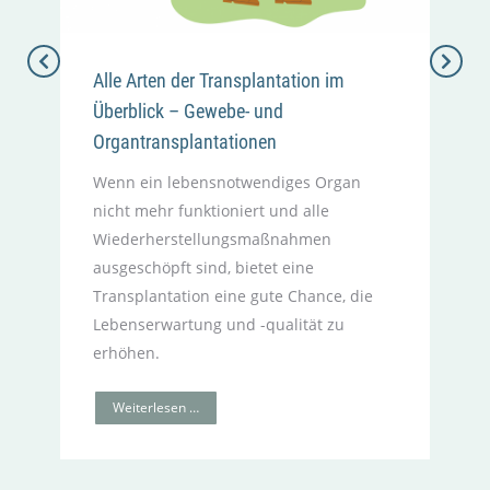
w
d
e
d
Alle Arten der Transplantation im
Überblick – Gewebe- und
Organtransplantationen
Wenn ein lebens­notwendiges Organ
nicht mehr funktioniert und alle
Wiederherstellungs­maßnahmen
ausgeschöpft sind, bietet eine
Transplantation eine gute Chance, die
Lebenserwartung und -qualität zu
erhöhen.
Weiterlesen …