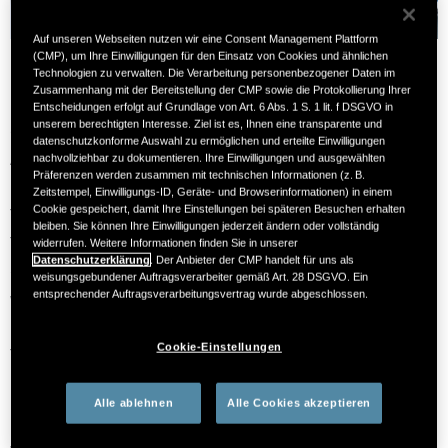
Auf unseren Webseiten nutzen wir eine Consent Management Plattform
(CMP), um Ihre Einwilligungen für den Einsatz von Cookies und ähnlichen
Technologien zu verwalten. Die Verarbeitung personenbezogener Daten im
Zusammenhang mit der Bereitstellung der CMP sowie die Protokollierung Ihrer
Egal ob Sie erst kurze Zeit mit Ihrem neuen Organ leben
Entscheidungen erfolgt auf Grundlage von Art. 6 Abs. 1 S. 1 lit. f DSGVO in
unserem berechtigten Interesse. Ziel ist es, Ihnen eine transparente und
oder Ihre Transplantation schon länger zurück liegt – im
datenschutzkonforme Auswahl zu ermöglichen und erteilte Einwilligungen
Alltag kommen immer wieder Fragen auf und auch Ihre
nachvollziehbar zu dokumentieren. Ihre Einwilligungen und ausgewählten
Präferenzen werden zusammen mit technischen Informationen (z. B.
Bedürfnisse können sich mit der Zeit ändern. Für alle
Zeitstempel, Einwilligungs-ID, Geräte- und Browserinformationen) in einem
Cookie gespeichert, damit Ihre Einstellungen bei späteren Besuchen erhalten
Themen rund um Ihr Transplantat ist Ihr
bleiben. Sie können Ihre Einwilligungen jederzeit ändern oder vollständig
Transplantationszentrum der erste Anlaufpunkt. Die
widerrufen. Weitere Informationen finden Sie in unserer
Datenschutzerklärung
. Der Anbieter der CMP handelt für uns als
dort stattfindenden regelmäßigen Nachsorgetermine,
weisungsgebundener Auftragsverarbeiter gemäß Art. 28 DSGVO. Ein
entsprechender Auftragsverarbeitungsvertrag wurde abgeschlossen.
welche dazu dienen die Gesundheit und Funktion Ihres
Organes zu überprüfen, bieten eine gute Gelegenheit
Cookie-Einstellungen
Themen, die Ihnen auf dem Herzen liegen, zu
besprechen.
Alle ablehnen
Alle Cookies akzeptieren
Damit Sie keine Frage vergessen und Ihnen keine