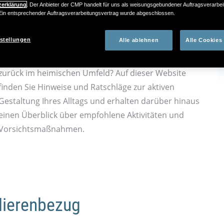
zerklärung
. Der Anbieter der CMP handelt für uns als weisungsgebundener Auftragsverarbei
n entsprechender Auftragsverarbeitungsvertrag wurde abgeschlossen.
Persönliche Eindrücke und Erfahrungen vermitteln
einen authentischen Eindruck. Blindtext als
stellungen
Alle ablehnen
Alle Cookies
Platzhalter. Wie geht es nun weiter? Wie ist der Ablauf
während des Kranken­haus­auf­ent­haltes und später
zurück im heimischen Umfeld? Auf dieser Website
finden Sie Hinweise und Ratschläge zur aktiven
Gestaltung Ihres Alltags und erhalten darüber hinaus
einen Überblick über empfohlene Aktivitäten und
Vorsichts­maß­nahmen.
Nierenbezug