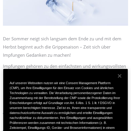
Der Sommer neigt sich langsam dem Ende zu und mit dem
Herbst beginnt auch die Grippe­saison – Zeit sich über
Impfungen Gedanken zu machen!
Impfungen gehören zu den einfachsten und wirkungs­vollsten
Maßnahmen, um einigen Infektions­krankheiten vorzubeugen.
So bieten sie zum Beispiel einen wirksamen Schutz gegen
Auf unseren Webseiten nutzen wir eine Consent Management Plattform
(CMP), um Ihre Einwilligungen für den Einsatz von Cookies und ähnlichen
Influenza, Tetanus, Hepatitis und Herpes Zoster (Gürtel­rose).
Technologien zu verwalten. Die Verarbeitung personenbezogener Daten im
Zusammenhang mit der Bereitstellung der CMP sowie die Protokollierung Ihrer
Entscheidungen erfolgt auf Grundlage von Art. 6 Abs. 1 S. 1 lit. f DSGVO in
unserem berechtigten Interesse. Ziel ist es, Ihnen eine transparente und
datenschutzkonforme Auswahl zu ermöglichen und erteilte Einwilligungen
Warum sollten Sie nach einer Organ­transplantation
nachvollziehbar zu dokumentieren. Ihre Einwilligungen und ausgewählten
Präferenzen werden zusammen mit technischen Informationen (z. B.
auf einen voll­ständigen Impf­schutz achten?
Zeitstempel, Einwilligungs-ID, Geräte- und Browserinformationen) in einem