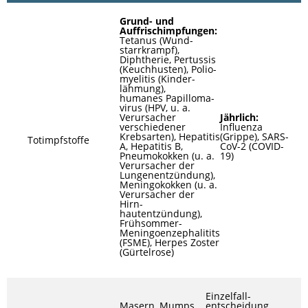
Grund- und
Auffrischimpfungen:
Tetanus (Wund­
starrkrampf),
Diphtherie, Pertussis
(Keuch­husten), Polio­
myelitis (Kinder­
lähmung),
humanes Papilloma­
virus (HPV, u. a.
Verursacher
Jährlich:
verschiedener
Influenza
Krebs­arten), Hepatitis
(Grippe), SARS-
Totimpfstoffe
A, Hepatitis B,
CoV-2 (COVID-
Pneumo­kokken (u. a.
19)
Verursacher der
Lungen­entzündung),
Meningo­kokken (u. a.
Verursacher der
Hirn­
hautentzündung),
Frühsommer-
Meningoenzephalitits
(FSME), Herpes Zoster
(Gürtelrose)
Einzelfall­
Masern, Mumps,
entscheidung