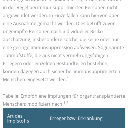
in der Regel bei immun­supprimierten Personen nicht
angewendet werden. In Einzel­fällen kann hiervon aber
eine Aus­nahme gemacht werden. Dies betrifft zuvor
ungeimpfte Personen nach individueller Risiko­
abschätzung, insbesondere solche, die keine oder nur
eine geringe Immun­suppression aufweisen. Sogenannte
Tot­impfstoffe, die aus nicht vermehrungs­fähigen
Erregern oder einzelnen Bestand­teilen bestehen,
können dagegen auch sicher bei immun­supprimierten
1
Menschen eingesetzt werden.
Tabelle: Empfohlene Impfungen für organtransplantierte
1,2
Menschen; modifiziert nach.
Art des
Erreger bzw. Erkrankung
Impfstoffs