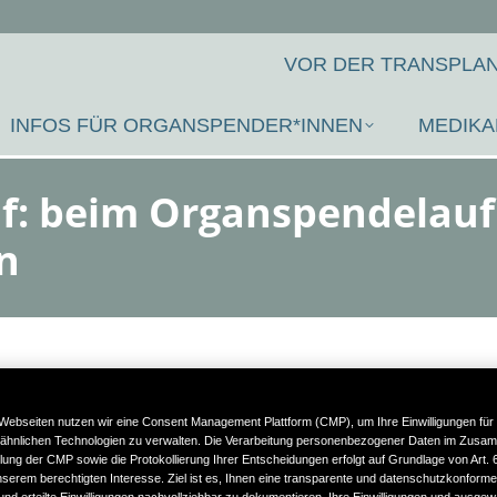
VOR DER TRANSPLAN
INFOS FÜR ORGANSPENDER*INNEN
MEDIKA
lauf: beim Organspendela
n
Webseiten nutzen wir eine Consent Management Plattform (CMP), um Ihre Einwilligungen für
ähnlichen Technologien zu verwalten. Die Verarbeitung personenbezogener Daten im Zusa
llung der CMP sowie die Protokollierung Ihrer Entscheidungen erfolgt auf Grundlage von Art. 6 A
erem berechtigten Interesse. Ziel ist es, Ihnen eine transparente und datenschutzkonform
nd erteilte Einwilligungen nachvollziehbar zu dokumentieren. Ihre Einwilligungen und ausgew