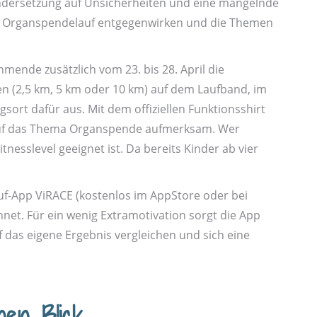
inander­setzung auf Unsicherheiten und eine mangelnde
al Organspendelauf entgegen­wirken und die Themen
ehmende zusätzlich vom 23. bis 28. April die
gen (2,5 km, 5 km oder 10 km) auf dem Laufband, im
­ort dafür aus. Mit dem offiziellen Funktions­shirt
t auf das Thema Organ­spende aufmerksam. Wer
ss­level geeignet ist. Da bereits Kinder ab vier
uf-App ViRACE (kostenlos im AppStore oder bei
net. Für ein wenig Extra­motivation sorgt die App
das eigene Ergebnis vergleichen und sich eine
en Blick