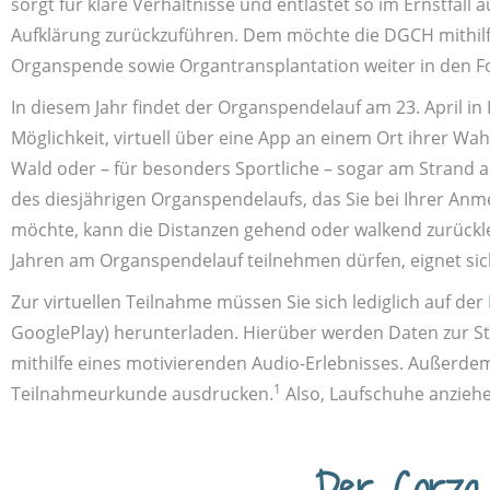
sorgt für klare Verhältnisse und entlastet so im Ernstfal
Aufklärung zurück­zuführen. Dem möchte die DGCH mithilf
Organ­spende sowie Organ­transplantation weiter in den F
In diesem Jahr findet der Organ­spendelauf am 23. April in 
Möglichkeit, virtuell über eine App an einem Ort ihrer Wa
Wald oder – für besonders Sportliche – sogar am Strand abs
des dies­jährigen Organspende­laufs, das Sie bei Ihrer 
möchte, kann die Distanzen gehend oder walkend zurücklege
Jahren am Organ­spendelauf teilnehmen dürfen, eignet sich
Zur virtuellen Teilnahme müssen Sie sich lediglich auf der
GooglePlay) herunterladen. Hierüber werden Daten zur Stre
mithilfe eines motivierenden Audio-Erlebnisses. Außerde
1
Teilnahme­urkunde ausdrucken.
Also, Lauf­schuhe anzieh
Der Corza 