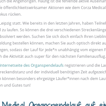
l auch die Angehörigen. Häufig ist die fehlende aktive Ause
e öffentlichkeits­wirksamer Aktionen wie dem Corza Medic
okus rücken.
Leipzig statt. Wie bereits in den letzten Jahren, haben Teiln
hl zu laufen. So können die drei verschiedenen Strecken­län
olviert werden. Suchen Sie sich doch einfach Ihren Lieblings
Anmeldung bestellen können, machen Sie auch optisch direk
n, sodass der Lauf für jede*n unabhängig vom eigenen Fitne
 die Aktivität auch super für den nächsten Familien­ausflug.
Internet­seite des Organspende­laufs
registrieren und die La
cken­distanz und der individuell benötigten Zeit aufgezeich
m können besonders ehrgeizige Läufer*innen nach dem Lauf 
en und Gutes tun!
Medical Organspendelauf auf ein