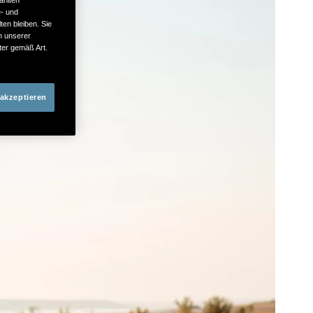
e- und
ten bleiben. Sie
in unserer
ter gemäß Art.
 akzeptieren