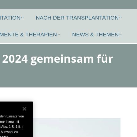
TATION
NACH DER TRANSPLANTATION
MENTE & THERAPIEN
NEWS & THEMEN
uf 2024 gemeinsam für
 den Einsatz von
mmenhang mit
bs. 1 S. 1 lit. f
e Auswahl zu
ählten