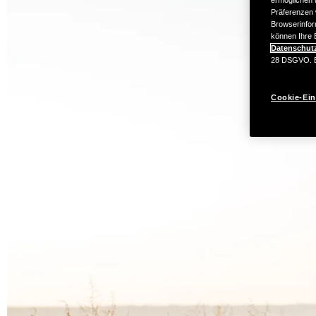
Präferenzen 
Browserinfor
können Ihre E
Datenschut
28 DSGVO. Ei
Cookie-Ein