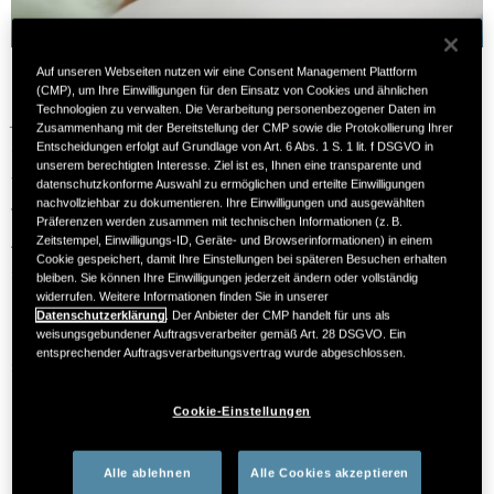
Auf unseren Webseiten nutzen wir eine Consent Management Plattform
(CMP), um Ihre Einwilligungen für den Einsatz von Cookies und ähnlichen
Technologien zu verwalten. Die Verarbeitung personenbezogener Daten im
Jedes Jahr erhalten mehr als 10.000 Menschen in Deutschland
Zusammenhang mit der Bereitstellung der CMP sowie die Protokollierung Ihrer
die Diagnose, dass ihre Nieren nicht mehr ausreichend
Entscheidungen erfolgt auf Grundlage von Art. 6 Abs. 1 S. 1 lit. f DSGVO in
unserem berechtigten Interesse. Ziel ist es, Ihnen eine transparente und
1
funktionieren
– ein Ereignis, das das Leben der Betroffenen
datenschutzkonforme Auswahl zu ermöglichen und erteilte Einwilligungen
nachvollziehbar zu dokumentieren. Ihre Einwilligungen und ausgewählten
von jetzt auf gleich auf den Kopf stellt. Auch wenn engagierte
Präferenzen werden zusammen mit technischen Informationen (z. B.
Ärzt*innen und Dialyse­teams mit Rat und Tat zur Verfügung
Zeitstempel, Einwilligungs-ID, Geräte- und Browserinformationen) in einem
Cookie gespeichert, damit Ihre Einstellungen bei späteren Besuchen erhalten
stehen, fühlen sich mehr als 80 % der Betroffenen nicht
bleiben. Sie können Ihre Einwilligungen jederzeit ändern oder vollständig
widerrufen. Weitere Informationen finden Sie in unserer
1
richtig informiert
und gehen mit vielen Sorgen und
Datenschutzerklärung
. Der Anbieter der CMP handelt für uns als
Ungewissheiten in die nun folgenden Behandlungen. In dieser
weisungsgebundener Auftragsverarbeiter gemäß Art. 28 DSGVO. Ein
entsprechender Auftragsverarbeitungsvertrag wurde abgeschlossen.
schwierigen Zeit können sogenannte
PatientenBegleiter*innen Orientierung, Perspektiven und
Cookie-Einstellungen
Hoffnung geben.
PatientenBegleiter*innen
– das sind Dialysepatient*innen,
Alle ablehnen
Alle Cookies akzeptieren