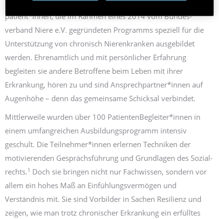
Nieren­transplantierte, Eltern, Angehörige oder Prädialyse­
patient*innen, die im Rahmen eines 2014 vom Bundes­
verband Niere e.V. gegründeten Programms speziell für die
Unterstützung von chronisch Nieren­kranken ausgebildet
werden. Ehrenamtlich und mit persönlicher Erfahrung
begleiten sie andere Betroffene beim Leben mit ihrer
Erkrankung, hören zu und sind Ansprech­partner*innen auf
Augen­höhe – denn das gemeinsame Schicksal verbindet.
Mittlerweile wurden über 100 PatientenBegleiter*innen in
einem umfangreichen Ausbildungs­programm intensiv
geschult. Die Teilnehmer*innen erlernen Techniken der
motivierenden Gesprächs­führung und Grund­lagen des Sozial­
1
rechts.
Doch sie bringen nicht nur Fach­wissen, sondern vor
allem ein hohes Maß an Einfühlungs­vermögen und
Verständnis mit. Sie sind Vorbilder in Sachen Resilienz und
zeigen, wie man trotz chronischer Erkrankung ein erfülltes