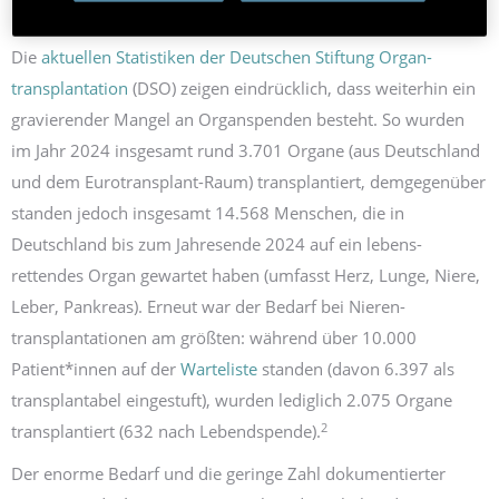
Dokumentation dazu­gekommen.
Die
aktuellen Statistiken der Deutschen Stiftung Organ­
transplantation
(DSO) zeigen eindrücklich, dass weiterhin ein
gravierender Mangel an Organ­spenden besteht. So wurden
im Jahr 2024 insgesamt rund 3.701 Organe (aus Deutschland
und dem Eurotransplant-Raum) transplantiert, dem­gegenüber
standen jedoch insgesamt 14.568 Menschen, die in
Deutschland bis zum Jahres­ende 2024 auf ein lebens­
rettendes Organ gewartet haben (umfasst Herz, Lunge, Niere,
Leber, Pankreas). Erneut war der Bedarf bei Nieren­
transplantationen am größten: während über 10.000
Patient*innen auf der
Warteliste
standen (davon 6.397 als
trans­plantabel eingestuft), wurden lediglich 2.075 Organe
2
transplantiert (632 nach Lebend­spende).
Der enorme Bedarf und die geringe Zahl dokumentierter