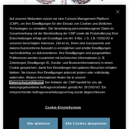
Auf unseren Webseiten nutzen wir eine Consent Management Plattform
(CMP), um Ihre Einwilligungen für den Einsatz von Cookies und ähnlichen
Technologien zu verwalten. Die Verarbeitung personenbezogener Daten im
Zusammenhang mit der Bereitstellung der CMP sowie die Protokollierung Ihrer
Entscheidungen erfolgt auf Grundlage von Art. 6 Abs. 1 S. 1 lit. f DSGVO in
Wie in jedem Jahr steht auch 2025 der erste Samstag im Juni
unserem berechtigten Interesse. Ziel ist es, Ihnen eine transparente und
datenschutzkonforme Auswahl zu ermöglichen und erteilte Einwilligungen
ganz im Zeichen der Organ­spende. So soll in diesem Jahr am
nachvollziehbar zu dokumentieren. Ihre Einwilligungen und ausgewählten
Präferenzen werden zusammen mit technischen Informationen (z. B.
7. Juni in Regens­burg die Aufmerksamkeit für dieses wichtige
Zeitstempel, Einwilligungs-ID, Geräte- und Browserinformationen) in einem
Thema noch weiter gestärkt und jede*r Einzelne dazu
Cookie gespeichert, damit Ihre Einstellungen bei späteren Besuchen erhalten
bleiben. Sie können Ihre Einwilligungen jederzeit ändern oder vollständig
ermutigt werden, sich zu informieren und die eigene
widerrufen. Weitere Informationen finden Sie in unserer
Datenschutzerklärung
. Der Anbieter der CMP handelt für uns als
Entscheidung zu dokumentieren. Denn obwohl die Deutschen
weisungsgebundener Auftragsverarbeiter gemäß Art. 28 DSGVO. Ein
der Organ­spende laut einer Befragung aus dem Jahr 2024
entsprechender Auftragsverarbeitungsvertrag wurde abgeschlossen.
mehrheitlich positiv gegenüber­stehen (85 %), haben immer
Cookie-Einstellungen
noch zu wenige Menschen ihre Entscheidung auch schriftlich
1
dokumentiert.
Dabei ist mit dem
Organspende­register
im
Alle ablehnen
Alle Cookies akzeptieren
Jahr 2024 eine weitere digitale Möglichkeit der