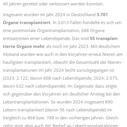
40 Jahren gerettet oder verbessert werden konnten.
Insgesamt wurden im Jahr 2024 in Deutschland
3.701
Organe
transplantiert
. In 3.013 Fällen handelte es sich um
eine post­mortale Organ­transplantation, 688 Organe
entstammten einer Lebend­spende. Das sind
55 transplan­
tierte Organe mehr
als noch im Jahr 2023. Mit deutlichem
Abstand wurden wie auch in den Vorjahren erneut Nieren am
häufigsten transplantiert, obwohl die Gesamt­zahl der Nieren­
transplantationen im Jahr 2024 leicht zurück­gegangen ist
(2023: 2.122, davon 608 nach Lebend­spende, 2024: 2.075,
davon 632 nach Lebend­spende). Im Gegensatz dazu zeigte
sich gegenüber den Vor­jahren ein deutlicher Anstieg bei den
Leber­transplantationen. So wurden 2024 insgesamt 890
Lebern transplantiert (davon 56 nach Lebend­spende) im
Vergleich zu 868 bzw. 748 in den vorherigen Jahren. Gleich­
zeitig stieg aber auch der Bedarf an Leber­transplantationen