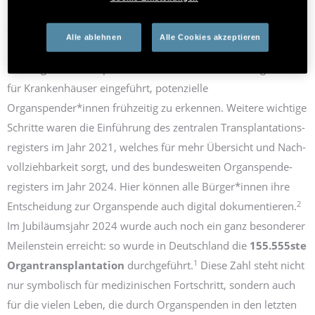
und eine kostenlose Info-Hotline (0800 90 40 400)
eingerichtet, die bis heute verlässlich Auskunft und
Alle ablehnen
Alle Cookies akzeptieren
Unterstützung zu allen Fragen der Organ­spende bietet. Mit
dem digitalen Transplant­Check wurde 2009 eine Möglichkeit
für Kranken­häuser eingeführt, potenzielle
Organspender*innen früh­zeitig zu erkennen. Weitere wichtige
Schritte waren die Einführung des zentralen Transplantations­
registers im Jahr 2021, welches für mehr Übersicht und Nach­
vollziehbarkeit sorgt, und des bundesweiten Organspende­
registers im Jahr 2024. Hier können alle Bürger*innen ihre
2
Entscheidung zur Organ­spende auch digital dokumentieren.
Im Jubiläums­jahr 2024 wurde auch noch ein ganz besonderer
Meilen­stein erreicht: so wurde in Deutschland die
155.555ste
1
Organ­transplantation
durchgeführt.
Diese Zahl steht nicht
nur symbolisch für medizinischen Fortschritt, sondern auch
für die vielen Leben, die durch Organ­spenden in den letzten