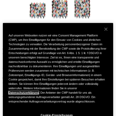
Auf unseren Webseiten nutzen wir eine Consent Management Plattform
Die Deutsche Stiftung Organ­transplantation (DSO) hat für das
(CMP), um Ihre Einwilligungen für den Einsatz von Cookies und ähnlichen
Technologien zu verwalten. Die Verarbeitung personenbezogener Daten im
Jahr 2024 die Zahlen zur Organ­spende in Deutschland
Zusammenhang mit der Bereitstellung der CMP sowie die Protokollierung Ihrer
1
Entscheidungen erfolgt auf Grundlage von Art. 6 Abs. 1 S. 1 lit. f DSGVO in
veröffentlicht.
Gleich­zeitig blickt die DSO auf
40 Jahre
ihres
unserem berechtigten Interesse. Ziel ist es, Ihnen eine transparente und
Bestehens zurück – eine bewegte Zeit, in der sich einiges
datenschutzkonforme Auswahl zu ermöglichen und erteilte Einwilligungen
nachvollziehbar zu dokumentieren. Ihre Einwilligungen und ausgewählten
verändert und vieles verbessert hat. Seit ihrer Gründung im
Präferenzen werden zusammen mit technischen Informationen (z. B.
Jahr 1984 setzt sich die DSO dafür ein, die Organ­spende
Zeitstempel, Einwilligungs-ID, Geräte- und Browserinformationen) in einem
Cookie gespeichert, damit Ihre Einstellungen bei späteren Besuchen erhalten
weiter­zuentwickeln und transparent zu gestalten. Wichtige
bleiben. Sie können Ihre Einwilligungen jederzeit ändern oder vollständig
widerrufen. Weitere Informationen finden Sie in unserer
Meilensteine in dieser Zeit waren beispiels­weise das
Datenschutzerklärung
. Der Anbieter der CMP handelt für uns als
Transplantations­gesetz, das 1997 in Kraft trat und erstmals
weisungsgebundener Auftragsverarbeiter gemäß Art. 28 DSGVO. Ein
entsprechender Auftragsverarbeitungsvertrag wurde abgeschlossen.
bundesweit klare rechtliche Grund­lagen für die Organ­spende
schuf. Im Jahr 2000 wurde eine zentrale Koordinierungs­stelle
Cookie-Einstellungen